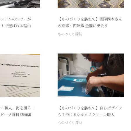
ハンドルのシザーが
【ものづくりを訪ねて】西陣岡本さん
バルトで選ばれる理由
の京都・西陣織 金襴に出会う
ものづくり探訪
サミ職人、海を渡る！
【ものづくりを訪ねて】自らデザイン
ピーチ資料 準備編
も手掛けるシルクスクリーン職人
ものづくり探訪