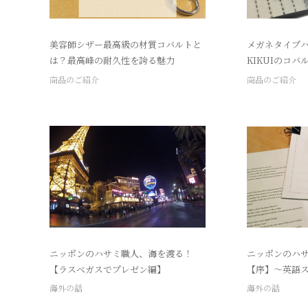
美容師シザー最高級の材質コバルトと
メガネタイプ
は？最高峰の耐久性を誇る魅力
KIKUIのコ
商品のご紹介
商品のご紹介
ニッポンのハサミ職人、海を渡る！
ニッポンのハ
【ラスベガスでプレゼン編】
【序】～英語ス
海外の話
海外の話