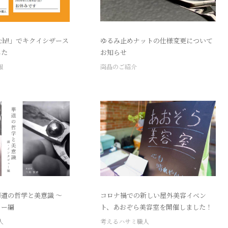
ch!!」でキクイシザース
ゆるみ止めナットの仕様変更について
した
お知らせ
報
商品のご紹介
道の哲学と美意識 ～
コロナ禍での新しい屋外美容イベン
ュー編
ト、あおぞら美容室を開催しました！
人
考えるハサミ職人