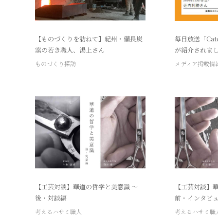
【ものづくりを訪ねて】紀州・備長炭
毎日放送「Cat
窯の若き職人、湯上さん
が紹介されま
ものづくり探訪
メディア掲載情
【工芸対談】華道の哲学と美意識 ～
【工芸対談】華
後・対談編
前・インタビ
考えるハサミ職人
考えるハサミ職