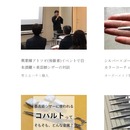
異業種アトツギ(後継者)イベントで日
シルバー×ゴー
本酒蔵×美容師シザーの対談
カラーコーテ
考えるハサミ職人
オーダーメイド