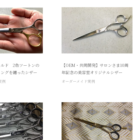
ルド 2色ツートンの
【OEM・共同開発】サロンさま10周
ィングを纏ったシザー
年記念の美容室オリジナルシザー
実例
オーダーメイド実例