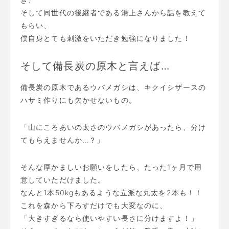
そして同世代の後継者である湯上さんから話を教えて
もらい、
僕自身とても刺激をいただき勉強になりました！
そして備長炭の原木と言えば…
備長炭の原木であるウバメガシは、キクイシザースの
ハサミ作りにも欠かせないもの。
「山にころあいの太さのウバメガシがあったら、分け
てもらえませんか…？」
そんな厚かましいお願いをしたら、たった1ヶ月で用
意していただけました。
なんと1本50kgもあるような立派な丸太を2本も！！
これを森から下ろすだけでも大変なのに、
「大きすぎるなら使いやすい長さに分けますよ！」