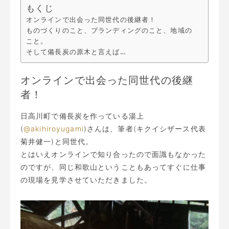
もくじ
オンラインで出会った同世代の後継者！
ものづくりのこと、ブランディングのこと、地域の
こと。
そして備長炭の原木と言えば…
オンラインで出会った同世代の後継
者！
日高川町で備長炭を作っている湯上
(
@akihiroyugami
)さんは、筆者(キクイシザース代表
菊井健一)と同世代。
とはいえオンラインで知り合ったので面識もなかった
のですが、同じ和歌山ということもあってすぐに仕事
の現場を見学させていただきました。