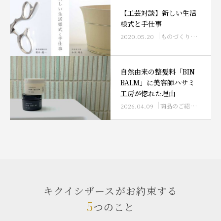
【工芸対談】新しい生活
様式と手仕事
2020.05.20
ものづくり探訪
自然由来の整髪料「BIN
BALM」に美容師ハサミ
工房が惚れた理由
2026.04.09
商品のご紹介
ものづ
キクイシザースがお約束する
5
つのこと