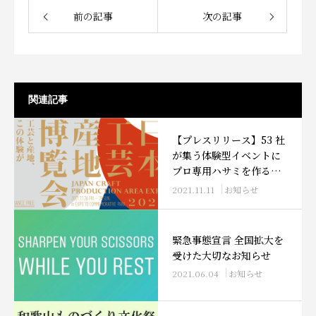
前の記事
次の記事
関連記事
【プレスリリース】53 社
が集う体験型イベントに
プロ専用ハサミを作るメ
ーカーが初出展！ 大阪万
2021.11.11
お知らせ
博記念公園で“異色”の工
芸メーカーが職人の生き
る姿を伝えます
緊急事態宣言 全国拡大を
受けた大切なお知らせ
2021.06.04
お知らせ