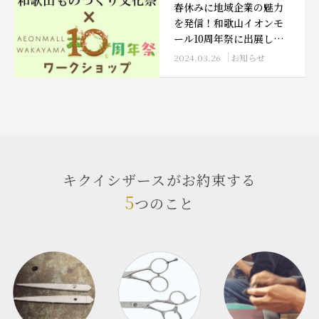
春休みに地域企業の魅力
を発信！和歌山イオンモ
ール10周年祭に出展しま
す
2024.03.26
お知らせ
キクイシザースがお約束する
5
つのこと