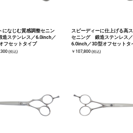
トになじむ質感調整セニン
スピーディーに仕上げる高ス
造ステンレス／6.0inch／
セニング 鍛造ステンレス／
型オフセットタイプ
6.0inch／3D型オフセット
,300
￥107,800
(税込)
(税込)
お買い物を続ける
カートへ進む