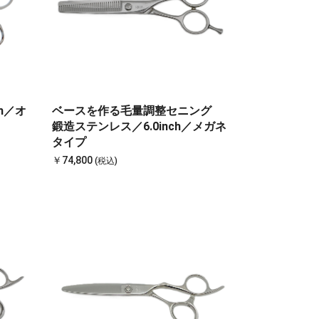
h／オ
ベースを作る毛量調整セニング
鍛造ステンレス／6.0inch／メガネ
タイプ
￥74,800
(税込)