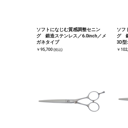
ソフトになじむ質感調整セニン
ソフ
グ 鍛造ステンレス／6.0inch／メ
グ 鍛
ガネタイプ
3D
￥95,700
￥102
(税込)