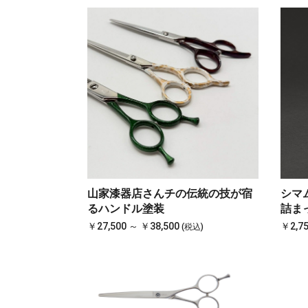
山家漆器店さんチの伝統の技が宿
シマ
るハンドル塗装
詰ま
￥27,500 ～ ￥38,500
￥2,7
(税込)