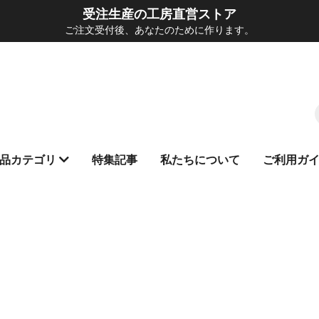
受注生産の工房直営ストア
ご注文受付後、あなたのために作ります。
品カテゴリ
特集記事
私たちについて
ご利用ガ
ットシザー
ニング
ンテナンス用品
プション部品
んチの。