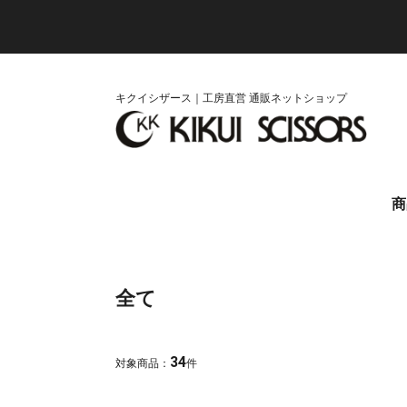
キクイシザース｜工房直営 通販ネットショップ
商
カ
セ
メ
オ
さ
全て
34
対象商品：
件