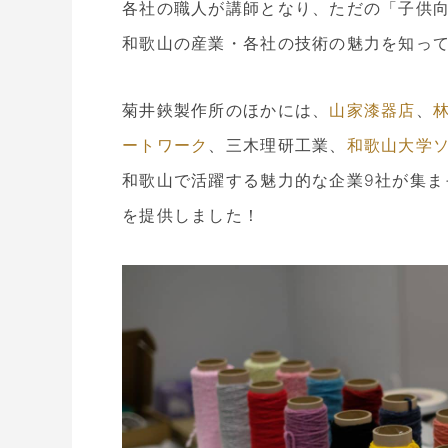
各社の職人が講師となり、ただの「子供
和歌山の産業・各社の技術の魅力を知っ
菊井鋏製作所のほかには、
山家漆器店
、
ートワーク
、三木理研工業、
和歌山大学
和歌山で活躍する魅力的な企業9社が集ま
を提供しました！