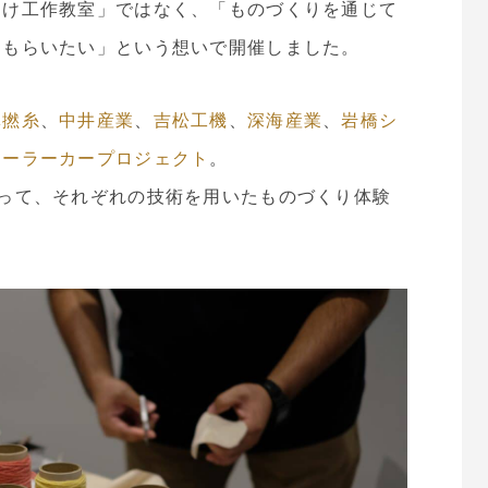
向け工作教室」ではなく、「ものづくりを通じて
てもらいたい」という想いで開催しました。
林撚糸
、
中井産業
、
吉松工機
、
深海産業
、
岩橋シ
ソーラーカープロジェクト
。
って、それぞれの技術を用いたものづくり体験